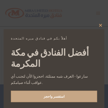
Skip
Main
to
Men
content
Clos
this
mod
أهلاً بكم في فنادق ميره المتحدة
أفضل الفنادق في مكة
المكرمة
سارعوا - الغرف شبه ممتلئة، احجزوا الآن لتجنب أي
عواقب أثناء صيامكم.
استفسر واحجز
Mira United Hotels Profile
by Osman Quadri