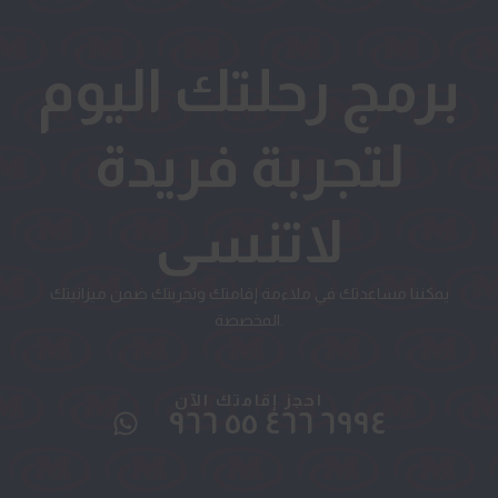
برمج رحلتك اليوم
لتجربة فريدة
لاتنسى
يمكننا مساعدتك في ملاءمة إقامتك وتجربتك ضمن ميزانيتك
المخصصة.
احجز إقامتك الآن
٦٩٩٤ ٤٦٦ ٥٥ ٩٦٦