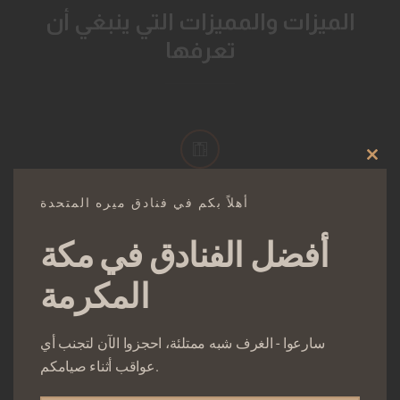
المیزات والممیزات التي ينبغي أن
تعرفھا
Clos
مصاعد
this
mod
أهلاً بكم في فنادق ميره المتحدة
أفضل الفنادق في مكة
المكرمة
مكيف
سارعوا - الغرف شبه ممتلئة، احجزوا الآن لتجنب أي
عواقب أثناء صيامكم.