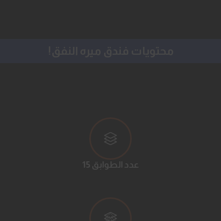
!محتويات فندق ميره النفق
15 عدد الطوابق