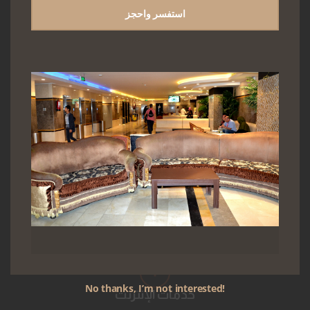
تيلفزيون
استفسر واحجز
ثلاجة صغيرة
خزنة أمانات
No thanks, I’m not interested!
خدمات الإنترنت